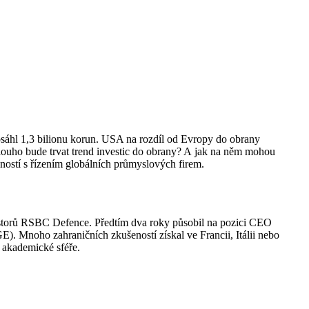
dosáhl 1,3 bilionu korun. USA na rozdíl od Evropy do obrany
ouho bude trvat trend investic do obrany? A jak na něm mohou
ností s řízením globálních průmyslových firem.
vestorů RSBC Defence. Předtím dva roky působil na pozici CEO
). Mnoho zahraničních zkušeností získal ve Francii, Itálii nebo
v akademické sféře.