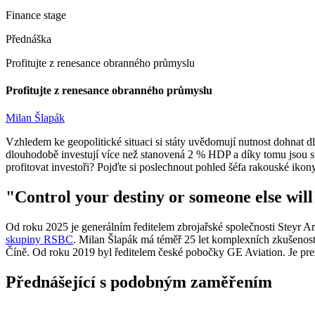
Finance stage
Přednáška
Profitujte z renesance obranného průmyslu
Profitujte z renesance obranného průmyslu
Milan Šlapák
Vzhledem ke geopolitické situaci si státy uvědomují nutnost dohnat d
dlouhodobě investují více než stanovená 2 % HDP a díky tomu jsou 
profitovat investoři? Pojďte si poslechnout pohled šéfa rakouské ik
"
Control your destiny or someone else will
Od roku 2025 je generálním ředitelem zbrojařské společnosti Steyr 
skupiny RSBC
. Milan Šlapák má téměř 25 let komplexních zkušenost
Číně. Od roku 2019 byl ředitelem české pobočky GE Aviation. Je pr
Přednášející s podobným zaměřením