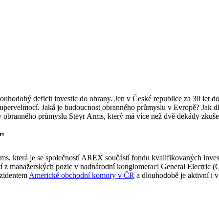
louhodobý deficit investic do obrany. Jen v České republice za 30 let 
supervelmocí. Jaká je budoucnost obranného průmyslu v Evropě? Jak dl
ony obranného průmyslu Steyr Arms, který má více než dvě dekády zkuše
"
Arms, která je se společností AREX součástí fondu kvalifikovaných in
í z manažerských pozic v nadnárodní konglomeraci General Electric (GE
ezidentem
Americké obchodní komory v ČR
a dlouhodobě je aktivní i 