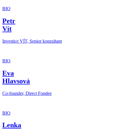
BIO
Petr
Vít
Investice VÍT, Senior konzultant
BIO
Eva
Hlavsová
Co-founder, Direct Fondee
BIO
Lenka