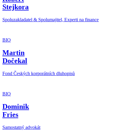
Stejkora
Spoluzakladatel & Spolumajitel, Experti na finance
BIO
Martin
Dočekal
Fond Českých korporátních dluhopisů
BIO
Dominik
Fries
Samostatný advokát