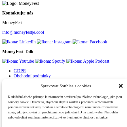
Kontaktujte nás
MoneyFest
info@moneyfestje.cool
MoneyFest Talk
GDPR
Obchodní podmínky
Spravovat Souhlas s cookies
K ukládání a/nebo přístupu k informacím o zařízení používáme technologie, jako jsou
soubory cookie. Děláme to, abychom zlepšili zážitek z prohlížení a zobrazovali
personalizované reklamy. Souhlas s těmito technologiemi nám umožní zpracovávat
Odebírejte náš newsletter
údaje, jako je chování při procházení nebo jedinečná ID na tomto webu. Nesouhlas
nebo odvolání souhlasu může nepříznivě ovlivnit určité vlastnosti a funkce.
Mějte přehled co je u nás nového.