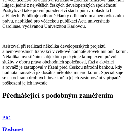
litigaci jedné z největších českých developerských společností.
Poskytoval také právní poradenství start-upům z oblasti IoT
a Fintech. Publikuje odborné články o finančním a nemovitostním
právu, například pro vědeckou publikaci Acta universitatis
Carolinae, vydávanou Univerzitou Karlovou.
Asistoval při realizaci několika developerských projektů
a nemovitostních transakcí v celkové hodnotě stovek milionů korun.
Několika investičním subjektům poskytuje komplexení právní
služby v oboru práva obchodních společností, fúzí a akvizici
a rovněž je zastupoval v řízení před Českou národní bankou, kdy
hodnota transakcí již dosáhla několika miliard korun. Specializuje
se na ochranu drobných investorů a jejich zastupování v případě
poškození jejich investic.
Přednášející s podobným zaměřením
BIO
Robert