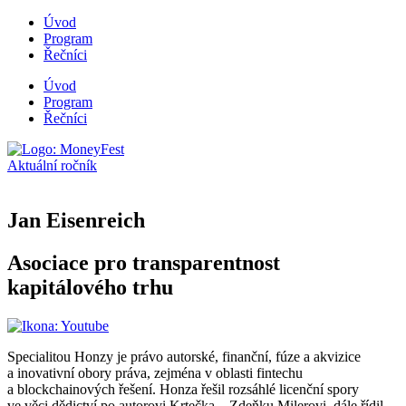
Úvod
Program
Řečníci
Úvod
Program
Řečníci
Aktuální ročník
Jan Eisenreich
Asociace pro transparentnost
kapitálového trhu
Specialitou Honzy je právo autorské, finanční, fúze a akvizice
a inovativní obory práva, zejména v oblasti fintechu
a blockchainových řešení. Honza řešil rozsáhlé licenční spory
ve věci dědictví po autorovi Krtečka – Zdeňku Milerovi, dále řídil