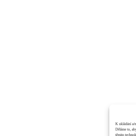
K ukládání a/
Děláme to, aby
těmito techno