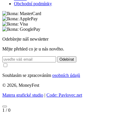
Obchodní podmínky
Odebírejte náš newsletter
Mějte přehled co je u nás nového.
Odebírat
Souhlasím se zpracováním
osobních údajů
© 2026, MoneyFest
Matera grafické studio
|
Code: Pavlovec.net
1
/
0