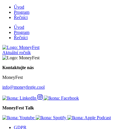
Úvod
Program
Řečníci
Úvod
Program
Řečníci
Aktuální ročník
Kontaktujte nás
MoneyFest
info@moneyfestje.cool
MoneyFest Talk
GDPR